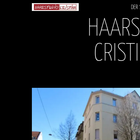
DER
HAARS
CRIST
DER
SALON