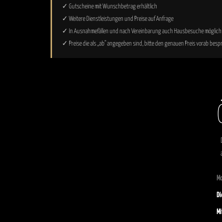
✓ Gutscheine mit Wunschbetrag erhältlich
✓ Weitere Dienstleistungen und Preise auf Anfrage
✓ In Ausnahmefällen und nach Vereinbarung auch Hausbesuche möglich
✓ Preise die als „ab" angegeben sind, bitte den genauen Preis vorab bes
M
Di
Mi