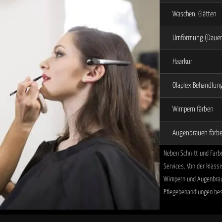
Waschen, Glätten
Umformung (Dauer
Haarkur
Olaplex Behandlun
Wimpern färben
Augenbrauen färb
Neben Schnitt und Farbe
Services. Von der klass
Wimpern und Augenbrauen
Pflegebehandlungen besp