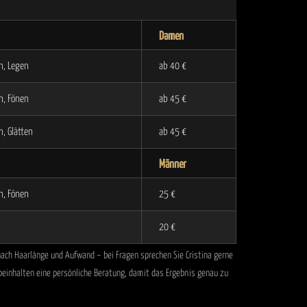
Damen
n, Legen
ab 40 €
n, Fönen
ab 45 €
, Glätten
ab 45 €
Männer
n, Fönen
25 €
20 €
 nach Haarlänge und Aufwand – bei Fragen sprechen Sie Cristina gerne
 beinhalten eine persönliche Beratung, damit das Ergebnis genau zu